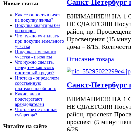
Санкт-Петербург 
Новые статьи
Как сезонность влияет
ВНИМАНИЕ!!! НА 1 
на покупку жилья?
НЕ СДАЕТСЯ!!! Посуто
Покупка квартиры без
район, пр. Просвещени
риэлторов
Что нужно учитывать
Просвещения (15 мину
при покупке земельного
дома – 8/15, Количеств
участка
Покупка земельного
участка - ньюансы
Описание товара
Что нужно сделать,
перед тем как взять
ипотечный кредит?
Ипотека - определяем
собственную
Санкт-Петербург 
платежеспособность
Какие риски
ВНИМАНИЕ!!! НА 1 
подстерегают
арендодателей
НЕ СДАЕТСЯ!!! Посуто
Что такое незаконная
район, проспект Просв
субаренда?
проспект (5 минут пеш
Читайте на сайте
6/25, ...