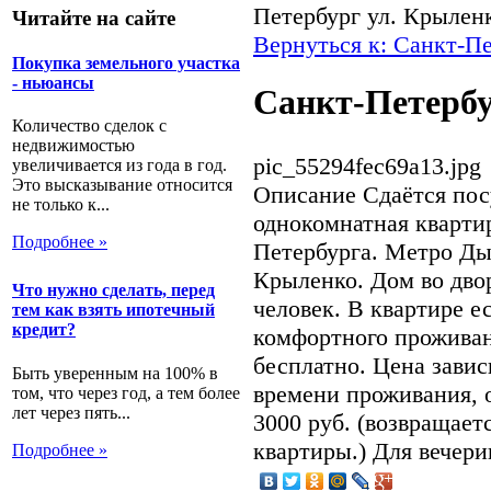
Петербург ул. Крылен
Читайте на сайте
Вернуться к: Санкт-Пе
Покупка земельного участка
- ньюансы
Санкт-Петербу
Количество сделок с
недвижимостью
pic_55294fec69a13.jpg
увеличивается из года в год.
Это высказывание относится
Описание
Сдаётся пос
не только к...
однокомнатная квартир
Подробнее »
Петербурга. Метро Дыб
Крыленко. Дом во двор
Что нужно сделать, перед
человек. В квартире е
тем как взять ипотечный
кредит?
комфортного проживани
бесплатно. Цена завис
Быть уверенным на 100% в
времени проживания, о
том, что через год, а тем более
лет через пять...
3000 руб. (возвращает
квартиры.) Для вечер
Подробнее »