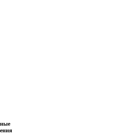
ьные
ения