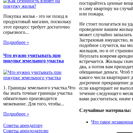
постарайтесь ценные вещи
и саму квартиру на случа
или пожара.
Покупка жилья - это не поход в
продуктовый магазин, поскольку
Не стоит полагаться на уд
этот процесс требует достаточно
проведение вашим жильцом
серьезного...
может случайно запылать 
Застраховав имущество, в
Подробнее »
подобное случится, вы мо
жильцов, но и от страхов
Что нужно учитывать при
Неуплата вовремя арендно
покупке земельного участка
встречается. Жильцы снач
два, а потом вам приходит
обещанные деньги. Чтоб та
какого числа квартирант 
досрочное прекращение до
1. Границы земельного участка.Что
если квартирант не выпол
бы знать точные границы участка
течение следующего месяц
обязательно производится
вами рассчитаться, иначе 
межевание. Для того, чтобы...
Случайные материалы:
Подробнее »
Что такое незаконна
Советы арендатору
Советы арендодателю