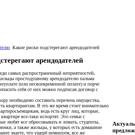
ателю
Какие риски подстерегают арендодателей
стерегают арендодателей
еди самых распространенный неприятностей,
жильцы простодушному арендодателю пальма
еуплате (или несвоевременной оплате) и порче
опасить себя от них можно подписав договор с
вору необходимо составить перечень имущества,
ть квартирантам. В это же время стоит внимательно
артиросъемщикам, ведь есть круг лиц, которые,
 квартире все-таки испортят. Это семьи с
ые любят все обрисовывать и ломать, студенты,
Актуал
инки, а также жильцы, у которых есть домашние
предлож
анее знаете, что ущерб неминуем, все же