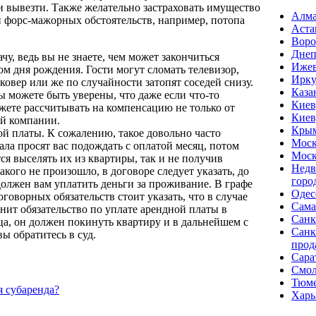
 вывезти. Также желательно застраховать имущество
Алм
й форс-мажорных обстоятельств, например, потопа
Аста
Вор
Днеп
ачу, ведь вы не знаете, чем может закончиться
Иже
 дня рождения. Гости могут сломать телевизор,
Ирку
ковер или же по случайности затопят соседей снизу.
Каза
ы можете быть уверены, что даже если что-то
Киев
жете рассчитывать на компенсацию не только от
Киев
ой компании.
Кры
й платы. К сожалению, такое довольно часто
Моск
ала просят вас подождать с оплатой месяц, потом
Моск
ся выселять их из квартиры, так и не получив
Недв
кого не произошло, в договоре следует указать, до
горо
должен вам уплатить деньги за проживание. В графе
Одес
говорных обязательств стоит указать, что в случае
Сама
нит обязательство по уплате арендной платы в
Санк
а, он должен покинуть квартиру и в дальнейшем с
Санк
вы обратитесь в суд.
прод
Сара
Смол
Тюм
я субаренда?
Харь