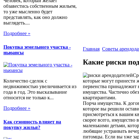
Человек, который желает
обзавестись собственным жильем,
то уже мысленно будет
представлять, как оно должно
выглядеть....
Подробнее »
Покупка земельного участка -
Главная
Советы арендод
ньюансы
Какие риски под
Ср
которые могут принести 
Количество сделок с
первенства принадлежит н
недвижимостью увеличивается из
имущества. Частично обез
года в год. Это высказывание
квартирантами.
относится не только к...
Порча имущества. К дого
Подробнее »
которое вы решили остави
присмотреться к вашим кв
скорее всего, имущество в
Как сезонность влияет на
маленькими детьми, котор
покупку жилья?
любящие устраивать вечер
питомцы. Если вы уже зар