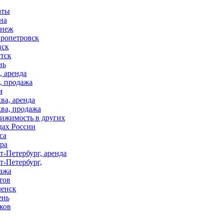
аты
на
онеж
ропетровск
вск
тск
нь
, аренда
, продажа
м
ва, аренда
ва, продажа
ижимость в других
дах России
са
ра
т-Петербург, аренда
т-Петербург,
ажа
тов
енск
ень
ков