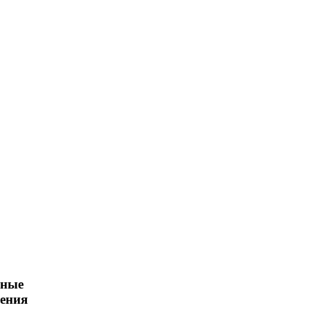
ьные
ения