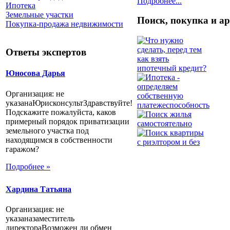
Подробнее...
Ипотека
Земельные участки
Поиск, покупка и а
Покупка-продажа недвижимости
Ответы экспертов
Юносова Дарья
Организация: не
указанаЮрисконсультЗдравствуйте!
Подскажите пожалуйста, каков
примерный порядок приватизации
земельного участка под
находящимся в собственности
гаражом?
Подробнее »
Хардина Татьяна
Организация: не
указаназаместитель
директораВозможен ли обмен