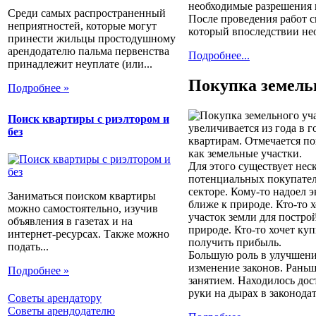
необходимые разрешения н
Среди самых распространенный
После проведения работ 
неприятностей, которые могут
который впоследствии нео
принести жильцы простодушному
арендодателю пальма первенства
Подробнее...
принадлежит неуплате (или...
Покупка земель
Подробнее »
Поиск квартиры с риэлтором и
увеличивается из года в г
без
квартирам. Отмечается п
как земельные участки.
Для этого существует нес
потенциальных покупателе
секторе. Кому-то надоел 
Заниматься поиском квартиры
ближе к природе. Кто-то 
можно самостоятельно, изучив
участок земли для постро
объявления в газетах и на
природе. Кто-то хочет ку
интернет-ресурсах. Также можно
получить прибыль.
подать...
Большую роль в улучшени
изменение законов. Рань
Подробнее »
занятием. Находилось дос
руки на дырах в законодат
Советы арендатору
Советы арендодателю