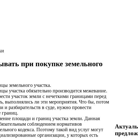
ки
ывать при покупке земельного
ицы земельного участка.
ицы участка обязательно производится межевание.
рести участок земли с нечеткими границами перед
ь, выполнялись ли эти мероприятия. Что бы, потом
ми и разбирательств в суде, нужно провести
 границ.
ение площади и границ участка земли. Данная
обязательным соблюдением нормативов
Актуал
ельного кодекса. Поэтому такой вид услуг могут
предлож
циализированные организации, у которых есть