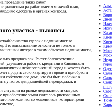
а проведение таких работ.
Алм
специалистами разрабатывается межевой план,
Аста
бходимо одобрить в органах контроля.
Вор
Днеп
Иже
Ирку
ного участка - ньюансы
Каза
Киев
Количество сделок с недвижимостью
Киев
од. Это высказывание относится не только к
Кры
овышенный интерес к таким объектам недвижимости,
Моск
Моск
колько предпосылок. Растет благосостояние
Недв
й, улучшается работа с кредитами в банковском
горо
экологически неблагоприятный город и хочется быть
Одес
хочет продать свою квартиру в городе и приобрести
Сама
йки собственного дома, что бы быть поближе к
Санк
пить участок для дальнейшей перепродажи, и
Санк
прод
и ситуации на рынке недвижимости сыграло
Сара
ше приобретение земли считалось рискованным
Смол
таточное количество мошенников, которые грели
Тюм
ельстве,
Харь