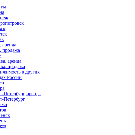
аты
на
онеж
ропетровск
вск
тск
нь
, аренда
, продажа
м
ва, аренда
ва, продажа
ижимость в других
дах России
са
ра
т-Петербург, аренда
т-Петербург,
ажа
тов
енск
ень
ков