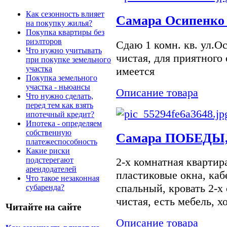
Как сезонность влияет
Самара Осипенко 
на покупку жилья?
Покупка квартиры без
риэлторов
Сдаю 1 комн. кв. ул.О
Что нужно учитывать
чистая, для приятного
при покупке земельного
участка
имеется
Покупка земельного
участка - ньюансы
Описание товара
Что нужно сделать,
перед тем как взять
ипотечный кредит?
Ипотека - определяем
собственную
Самара ПОБЕДЫ,
платежеспособность
Какие риски
подстерегают
2-х комнатная квартир
арендодателей
пластиковые окна, каб
Что такое незаконная
спальный, кровать 2-х
субаренда?
чистая, есть мебель, х
Читайте на сайте
Описание товара