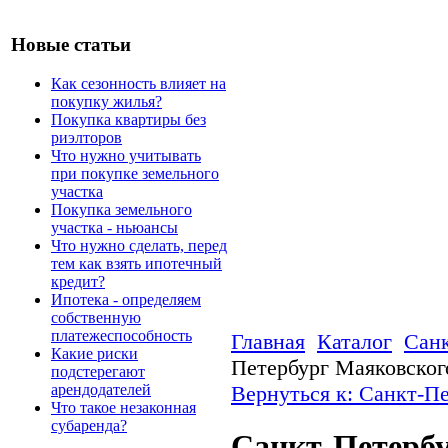
Новые статьи
Как сезонность влияет на
покупку жилья?
Покупка квартиры без
риэлторов
Что нужно учитывать
при покупке земельного
участка
Покупка земельного
участка - ньюансы
Что нужно сделать, перед
тем как взять ипотечный
кредит?
Ипотека - определяем
собственную
платежеспособность
Главная
Каталог
Санк
Какие риски
Петербург Маяковског
подстерегают
арендодателей
Вернуться к: Санкт-Пе
Что такое незаконная
субаренда?
Санкт-Петербу