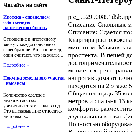
Читайте на сайте
pic_5529500851d5b.jpg
Ипотека - определяем
собственную
Описание
Спальных ме
платежеспособность
Описание: Сдается пос
Квартира расположена 
Отношение к ипотечному
займу у каждого человека
мин. от м. Маяковская
своеобразное. Вот например,
проспекта. В пешей д
одни считают, что на жилье...
достопримечательност
Подробнее »
множество ресторанчи
напротив дома отличн
Покупка земельного участка
- ньюансы
находится на 2 этаже 
Общая площадь 35 кв.м
Количество сделок с
метров и спальня 13 к
недвижимостью
увеличивается из года в год.
комфортно разместитьс
Это высказывание относится
двуспальная кровать(и
не только к...
Полностью оборудован
Подробнее »
В просторной ванной 