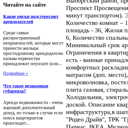
Выборгский район, пр
Читайте на сайте
Проспект Просвещени
минут транспортом). Э
Какие риски подстерегают
арендодателей
Количество комнат – 
площадь - 36, Жилая п
Среди самых
6, Количество спальны
распространенный
неприятностей, которые могут
Минимальный срок аре
принести жильцы
Ограничения в кварти
простодушному арендодателю
пальма первенства
есть - ванные принадл
принадлежит неуплате (или...
комфортных раскладны
Подробнее »
матрасом (доп. место),
микроволновка, постел
Что такое незаконная
плита газовая, стирал
субаренда?
Холодильник, электро
Аренда недвижимости - очень
доской. Описание ква
хороший дополнительный
инфраструктура,в шаг
доход, но только в случае если
поиск квартирантов
"Родео Драйв", ТРК "
происходит...
Парнас, IKEA, Медиц