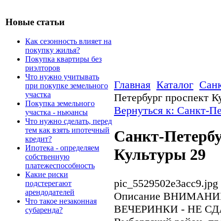
Новые статьи
Как сезонность влияет на
покупку жилья?
Покупка квартиры без
риэлторов
Что нужно учитывать
Главная
Каталог
Санк
при покупке земельного
участка
Петербург проспект К
Покупка земельного
Вернуться к: Санкт-Пе
участка - ньюансы
Что нужно сделать, перед
тем как взять ипотечный
Санкт-Петербу
кредит?
Ипотека - определяем
Культуры 29
собственную
платежеспособность
Какие риски
pic_5529502e3acc9.jpg
подстерегают
арендодателей
Описание
ВНИМАНИЕ!
Что такое незаконная
ВЕЧЕРИНКИ - НЕ СДАЕ
субаренда?