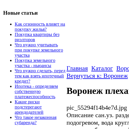
Новые статьи
Как сезонность влияет на
покупку жилья?
Покупка квартиры без
риэлторов
Что нужно учитывать
при покупке земельного
участка
Покупка земельного
участка - ньюансы
Главная
Каталог
Вор
Что нужно сделать, перед
Вернуться к: Воронеж
тем как взять ипотечный
кредит?
Ипотека - определяем
Воронеж плеха
собственную
платежеспособность
Какие риски
pic_55294f14b4e7d.jpg
подстерегают
арендодателей
Описание
сан.уз. разд
Что такое незаконная
подогревом, вода круг
субаренда?