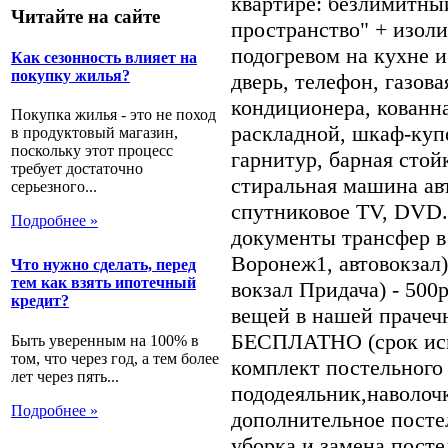
квартире: безлимитны
Читайте на сайте
пространство" + изол
подогревом на кухне и
Как сезонность влияет на
покупку жилья?
дверь, телефон, газова
кондиционера, кованна
Покупка жилья - это не поход
раскладной, шкаф-куп
в продуктовый магазин,
поскольку этот процесс
гарнитур, барная стой
требует достаточно
стиральная машина авт
серьезного...
спутниковое TV, DVD.
Подробнее »
документы трансфер в
Воронеж1, автовокзал)
Что нужно сделать, перед
тем как взять ипотечный
вокзал Придача) - 500
кредит?
вещей в нашей прачечн
БЕСПЛАТНО (срок исп
Быть уверенным на 100% в
том, что через год, а тем более
комплект постельного 
лет через пять...
пододеяльник,наволоч
Подробнее »
дополнительное постел
уборка и замена посте