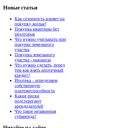
Новые статьи
Как сезонность влияет на
покупку жилья?
Покупка квартиры без
риэлторов
Что нужно учитывать при
покупке земельного
участка
Покупка земельного
участка - ньюансы
Что нужно сделать, перед
тем как взять ипотечный
кредит?
Ипотека - определяем
собственную
платежеспособность
Какие риски
подстерегают
арендодателей
Что такое незаконная
субаренда?
Читайте на сайте