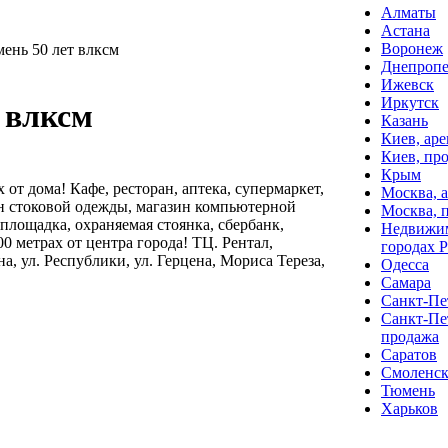
Алматы
Астана
Воронеж
ень 50 лет влксм
Днепропе
Ижевск
Иркутск
 влксм
Казань
Киев, аре
Киев, пр
Крым
 от дома! Кафе, ресторан, аптека, супермаркет,
Москва, 
ин стоковой одежды, магазин компьютерной
Москва, 
площадка, охраняемая стоянка, сбербанк,
Недвижим
0 метрах от центра города! ТЦ. Рентал,
городах 
, ул. Республики, ул. Герцена, Мориса Тереза,
Одесса
Самара
Санкт-Пет
Санкт-Пе
продажа
Саратов
Смоленс
Тюмень
Харьков