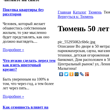
Покупка квартиры без
Главная
Каталог
Тюмень
Тюм
риэлторов
Вернуться к: Тюмень
Человек, который желает
Тюмень 50 лет
обзавестись собственным
жильем, то уже мысленно
будет представлять, как оно
должно выглядеть....
pic_55295082c6b6c.jpg
Описание
Во дворе в 50 метрах
Подробнее »
парикмахерская, сауна, магаз
техники, детская огороженная 
банкомат, Дом расположен в 50
Что нужно сделать, перед тем
Центральный рынок! ул, Ленина
как взять ипотечный
Малыгина!
кредит?
Быть уверенным на 100% в
том, что через год, а тем более
лет через пять...
Подробнее »
Как сезонность влияет на