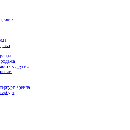
тровск
нда
одажа
аренда
продажа
ость в других
России
ербург, аренда
тербург,
к