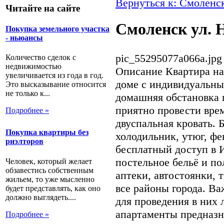
Вернуться к: Смоленс
Читайте на сайте
Смоленск ул. 
Покупка земельного участка
- ньюансы
pic_55295077a066a.jpg
Количество сделок с
недвижимостью
Описание
Квартира на
увеличивается из года в год.
доме с индивидуальны
Это высказывание относится
не только к...
домашняя обстановка 
приятно провести вре
Подробнее »
двуспальная кровать. 
Покупка квартиры без
холодильник, утюг, фе
риэлторов
бесплатный доступ в 
постельное бельё и по
Человек, который желает
обзавестись собственным
аптеки, автостоянки, 
жильем, то уже мысленно
все районы города. Ва
будет представлять, как оно
должно выглядеть....
для проведения в них 
апартаменты предназн
Подробнее »