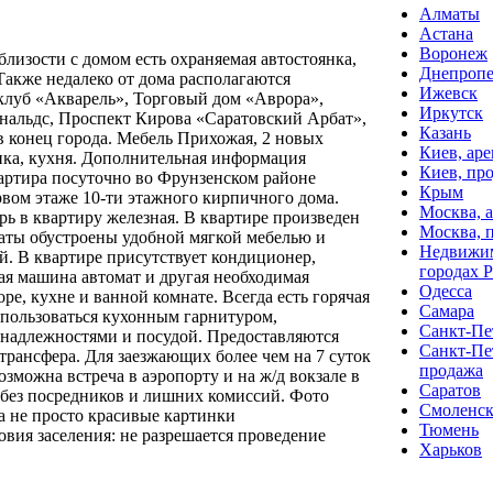
Алматы
Астана
Воронеж
изости с домом есть охраняемая автостоянка,
Днепропе
Также недалеко от дома располагаются
Ижевск
клуб «Акварель», Торговый дом «Аврора»,
Иркутск
альдс, Проспект Кирова «Саратовский Арбат»,
Казань
 в конец города. Мебель Прихожая, 2 новых
Киев, аре
нка, кухня. Дополнительная информация
Киев, пр
артира посуточно во Фрунзенском районе
Крым
рвом этаже 10-ти этажного кирпичного дома.
Москва, 
рь в квартиру железная. В квартире произведен
Москва, 
аты обустроены удобной мягкой мебелью и
Недвижим
. В квартире присутствует кондиционер,
городах 
ая машина автомат и другая необходимая
Одесса
ре, кухне и ванной комнате. Всегда есть горячая
Самара
спользоваться кухонным гарнитуром,
Санкт-Пет
надлежностями и посудой. Предоставляются
Санкт-Пе
трансфера. Для заезжающих более чем на 7 суток
продажа
озможна встреча в аэропорту и на ж/д вокзале в
Саратов
 без посредников и лишних комиссий. Фото
Смоленс
а не просто красивые картинки
Тюмень
вия заселения: не разрешается проведение
Харьков