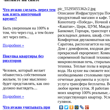
pic_55295055362c2.jpg
Что нужно сделать, перед тем
Описание
Инфраструктура Побл
как взять ипотечный
продуктовый магазин и кафе. 
кредит?
Кинотеатр «Победа», Ночной 
«Каштан», Цирк, ЦУМ, Макдон
Быть уверенным на 100% в
Банкомат, Горпарк, транспорт
том, что через год, а тем более
раскладных дивана, шкаф, сте
лет через пять...
Комфортная двухкомнатная кв
Саратова, располагается на пе
Подробнее »
Дом с домофоном, входная две
прекрасный евроремонт. Комн
Покупка квартиры без
современной бытовой техникой
риэлторов
микроволновая печь, стиральн
техника. Теплые полы в коридо
Человек, который желает
вода. На кухне вы сможете во
обзавестись собственным
необходимыми столовыми при
жильем, то уже мысленно
отчетные документы и услуги 
будет представлять, как оно
услуга трансфера бесплатна. В
должно выглядеть....
любое время суток. Я работаю
моих квартир 100% реальные, 
Подробнее »
несуществующих квартир. Усло
гулянок.
Что нужно учитывать при