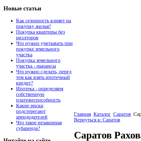
Новые статьи
Как сезонность влияет на
покупку жилья?
Покупка квартиры без
риэлторов
Что нужно учитывать при
покупке земельного
участка
Покупка земельного
участка - ньюансы
Что нужно сделать, перед
тем как взять ипотечный
кредит?
Ипотека - определяем
собственную
платежеспособность
Какие риски
подстерегают
Главная
Каталог
Саратов
Сар
арендодателей
Вернуться к: Саратов
Что такое незаконная
субаренда?
Саратов Рахова
Читайте на сайте