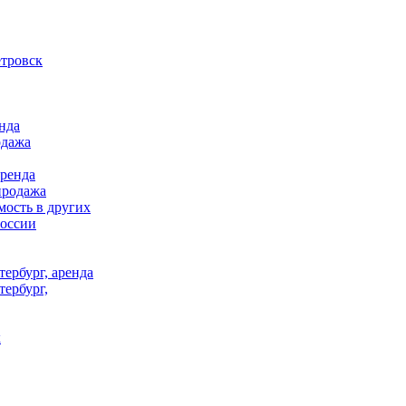
тровск
нда
одажа
аренда
продажа
ость в других
России
ербург, аренда
тербург,
к