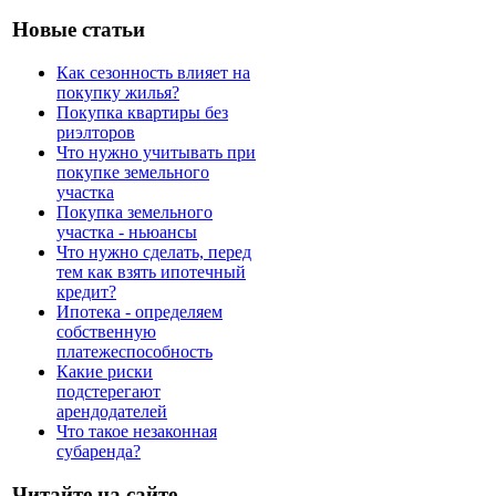
Новые статьи
Как сезонность влияет на
покупку жилья?
Покупка квартиры без
риэлторов
Что нужно учитывать при
покупке земельного
участка
Покупка земельного
участка - ньюансы
Что нужно сделать, перед
тем как взять ипотечный
кредит?
Ипотека - определяем
собственную
платежеспособность
Какие риски
подстерегают
арендодателей
Что такое незаконная
субаренда?
Читайте на сайте