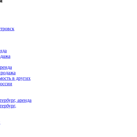
я
тровск
нда
одажа
аренда
продажа
ость в других
России
ербург, аренда
тербург,
к