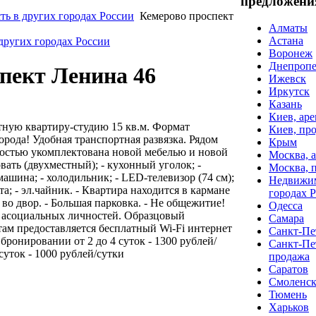
предложени
ь в других городах России
Кемерово проспект
Алматы
Астана
других городах России
Воронеж
Днепропе
пект Ленина 46
Ижевск
Иркутск
Казань
Киев, аре
ную квартиру-студию 15 кв.м. Формат
Киев, пр
орода! Удобная транспортная развязка. Рядом
Крым
ностью укомплектована новой мебелью и новой
Москва, 
вать (двухместный); - кухонный уголок; -
Москва, 
машина; - холодильник; - LED-телевизор (74 см);
Недвижим
та; - эл.чайник. - Квартира находится в кармане
городах 
 во двор. - Большая парковка. - Не общежитие!
Одесса
 асоциальных личностей. Образцовый
Самара
ам предоставляется бесплатный Wi-Fi интернет
Санкт-Пет
ронировании от 2 до 4 суток - 1300 рублей/
Санкт-Пе
уток - 1000 рублей/сутки
продажа
Саратов
Смоленс
Тюмень
Харьков