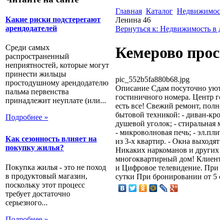
Главная
Каталог
Недвижимост
Какие риски подстерегают
Ленина 46
арендодателей
Вернуться к: Недвижимость в 
Среди самых
Кемерово прос
распространенный
неприятностей, которые могут
принести жильцы
pic_552b5fa880b68.jpg
простодушному арендодателю
Описание
Сдам посуточно уют
пальма первенства
гостиничного номера. Центр г
принадлежит неуплате (или...
есть все! Свежий ремонт, пол
бытовой техникой: - диван-кро
Подробнее »
душевой уголок; - стиральная 
- микроволновая печь; - эл.пли
Как сезонность влияет на
из 3-х квартир. - Окна выходят
покупку жилья?
Никаких наркоманов и других
многоквартирный дом! Клиент
Покупка жилья - это не поход
и Цифровое телевидение. При б
в продуктовый магазин,
сутки При бронировании от 5 с
поскольку этот процесс
требует достаточно
серьезного...
Подробнее »