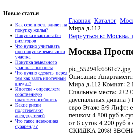
Новые статьи
Главная
Каталог
Моск
Как сезонность влияет на
Мира д.112
покупку жилья?
Вернуться к: Москва,
Покупка квартиры без
риэлторов
Что нужно учитывать
Москва Проспе
при покупке земельного
участка
Покупка земельного
участка - ньюансы
pic_55294fc6561c7.jpg
Что нужно сделать, перед
Описание
Апартаменты
тем как взять ипотечный
Мира д.112 Комнат: 2 
кредит?
Ипотека - определяем
Спальные места: 2+2+2
собственную
двуспальных дивана ) 
платежеспособность
Какие риски
евро Этаж: 5/9 Лифт: 
подстерегают
пешком 4 800 руб в сут
арендодателей
Что такое незаконная
от 6 суток 4 200 руб 
субаренда?
СКИДКА 20%! ЗВОНИ 