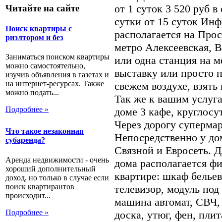
от 1 суток 3 520 руб в
Читайте на сайте
сутки от 15 суток Инф
Поиск квартиры с
располагается на Прос
риэлтором и без
метро Алексеевская,
Заниматься поиском квартиры
или одна станция на м
можно самостоятельно,
выставку или просто п
изучив объявления в газетах и
на интернет-ресурсах. Также
свежем воздухе, взять
можно подать...
Так же к вашим услуг
Подробнее »
доме 3 кафе, круглосу
Через дорогу супермар
Что такое незаконная
Непосредственно у до
субаренда?
Связной и Евросеть. 
Аренда недвижимости - очень
дома располагается фи
хороший дополнительный
квартире: шкаф белье
доход, но только в случае если
поиск квартирантов
телевизор, модуль под
происходит...
машина автомат, СВЧ, 
Подробнее »
доска, утюг, фен, пли