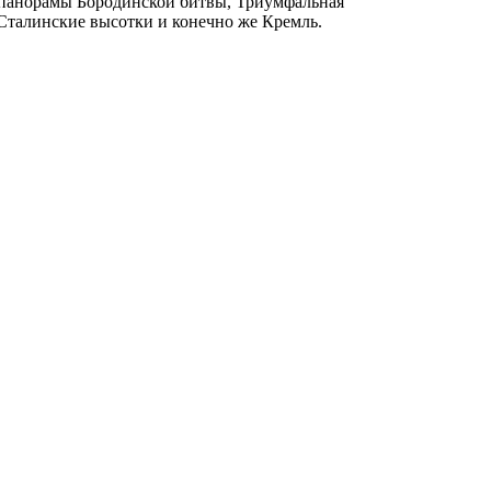
панорамы Бородинской битвы, Триумфальная
Сталинские высотки и конечно же Кремль.