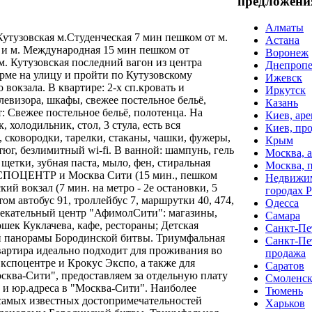
предложени
Алматы
утузовская м.Студенческая 7 мин пешком от м.
Астана
 и м. Международная 15 мин пешком от
Воронеж
м. Кутузовская последний вагон из центра
Днепропе
рме на улицу и пройти по Кутузовскому
Ижевск
 вокзала. В квартире: 2-х сп.кровать и
Иркутск
левизора, шкафы, свежее постельное бельё,
Казань
: Свежее постельное бельё, полотенца. На
Киев, аре
, холодильник, стол, 3 стула, есть вся
Киев, пр
, сковородки, тарелки, стаканы, чашки, фужеры,
Крым
юг, безлимитный wi-fi. В ванной: шампунь, гель
Москва, 
щетки, зубная паста, мыло, фен, стиральная
Москва, 
СПОЦЕНТР и Москва Сити (15 мин., пешком
Недвижим
ий вокзал (7 мин. на метро - 2е остановки, 5
городах 
м автобус 91, троллейбус 7, маршрутки 40, 474,
Одесса
влекательный центр "АфимолСити": магазины,
Самара
ошек Куклачева, кафе, рестораны; Детская
Санкт-Пет
й панорамы Бородинской битвы. Триумфальная
Санкт-Пе
артира идеально подходит для проживания во
продажа
кспоцентре и Крокус Экспо, а также для
Саратов
сква-Сити", предоставляем за отдельную плату
Смоленс
 и юр.адреса в "Москва-Сити". Наиболее
Тюмень
 самых известных достопримечательностей
Харьков