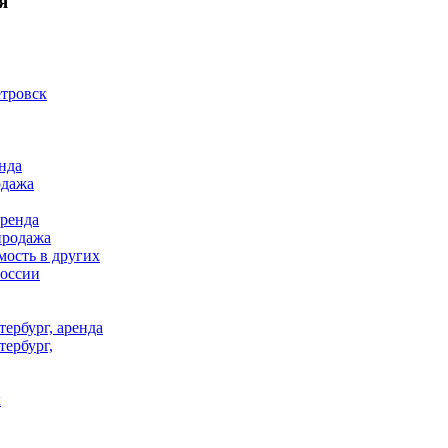
я
тровск
нда
одажа
аренда
продажа
ость в других
России
ербург, аренда
тербург,
к