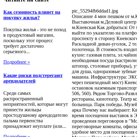
pic_55294fb6ddad1.jpg
Как сезонность влияет на
Описание
4 мин пешком от м.К
покупку жилья?
Выставочная м.Деловой центр
м.Киевская Как добраться: От 
Покупка жилья - это не поход
выйти по указателю на платфо
в продуктовый магазин,
проспекту в сторону Киевского
поскольку этот процесс
Раскладной диван-уголок, 2 те
требует достаточно
полотенца. В стоимость входит
серьезного...
кухне: газовая плита, эл.чайник
необходимая посуда (кастрюли
Подробнее »
штопор, столовые приборы), ут
для душа, одноразовые зубные 
Какие риски подстерегают
машина. Инфраструктура: ЭК
арендодателей
через пешеходный мост) Киевск
остановок наземным транспорто
Среди самых
506, 560). Рядом Торгово-Раз
распространенный
рестораны, кинотеатр. Театр к
неприятностей, которые могут
больница. Парк победы. Музе
принести жильцы
арка Почему нас выбирают: Кв
простодушному арендодателю
время посещения выставок в Э
пальма первенства
проведения переговоров в "Мо
принадлежит неуплате (или...
переговорные комнаты, офисы
удобное место для посещения
Подробнее »