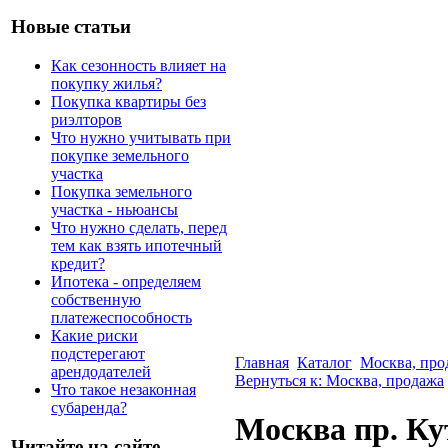
Новые статьи
Как сезонность влияет на
покупку жилья?
Покупка квартиры без
риэлторов
Что нужно учитывать при
покупке земельного
участка
Покупка земельного
участка - ньюансы
Что нужно сделать, перед
тем как взять ипотечный
кредит?
Ипотека - определяем
собственную
платежеспособность
Какие риски
подстерегают
Главная
Каталог
Москва, про
арендодателей
Вернуться к: Москва, продажа
Что такое незаконная
субаренда?
Москва пр. Ку
Читайте на сайте