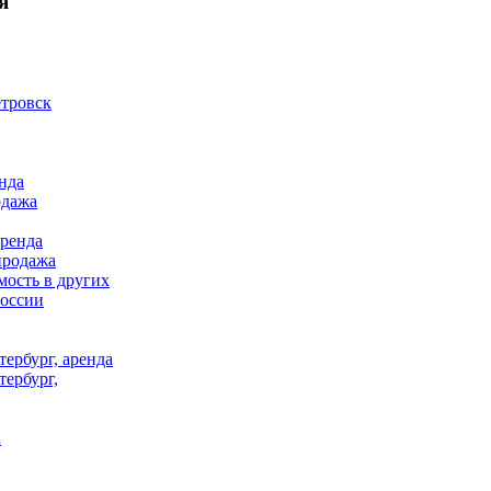
я
тровск
нда
одажа
аренда
продажа
ость в других
России
ербург, аренда
тербург,
к