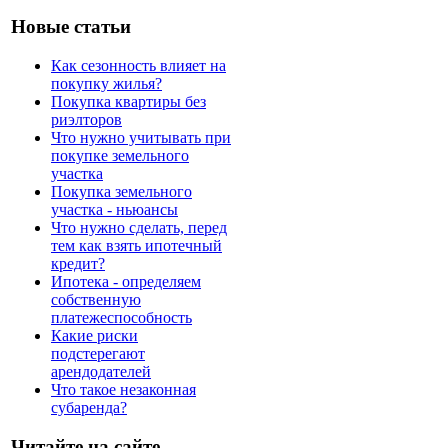
Новые статьи
Как сезонность влияет на
покупку жилья?
Покупка квартиры без
риэлторов
Что нужно учитывать при
покупке земельного
участка
Покупка земельного
участка - ньюансы
Что нужно сделать, перед
тем как взять ипотечный
кредит?
Ипотека - определяем
собственную
платежеспособность
Какие риски
подстерегают
арендодателей
Что такое незаконная
субаренда?
Читайте на сайте