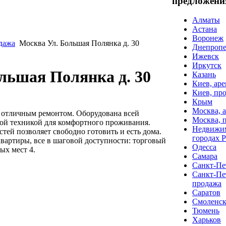
предложени
Алматы
Астана
Воронеж
дажа
Москва Ул. Большая Полянка д. 30
Днепропе
Ижевск
Иркутск
льшая Полянка д. 30
Казань
Киев, аре
Киев, пр
Крым
Москва, 
 отличным ремонтом. Оборудована всей
Москва, 
ой техникой для комфортного проживания.
Недвижим
ей позволяет свободно готовить и есть дома.
городах 
вартиры, все в шаговой доступности: торговый
Одесса
ых мест 4.
Самара
Санкт-Пет
Санкт-Пе
продажа
Саратов
Смоленс
Тюмень
Харьков