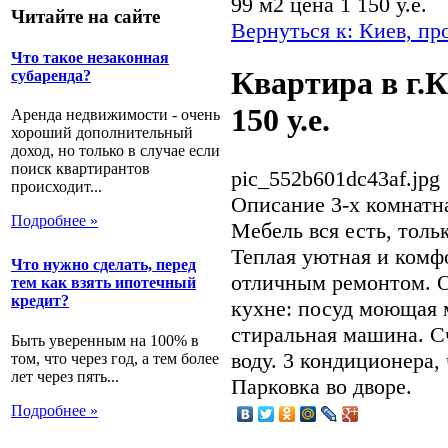
99 м2 цена 1 150 у.е.
Читайте на сайте
Вернуться к: Киев, пр
Что такое незаконная
Квартира в г.К
субаренда?
150 у.е.
Аренда недвижимости - очень
хороший дополнительный
доход, но только в случае если
поиск квартирантов
pic_552b601dc43af.jpg
происходит...
Описание
3-х комнатн
Подробнее »
Мебель вся есть, толь
Теплая уютная и комф
Что нужно сделать, перед
отличным ремонтом. О
тем как взять ипотечный
кредит?
кухне: посуд моющая 
стиральная машина. С
Быть уверенным на 100% в
воду. 3 кондиционера,
том, что через год, а тем более
лет через пять...
Парковка во дворе.
Подробнее »