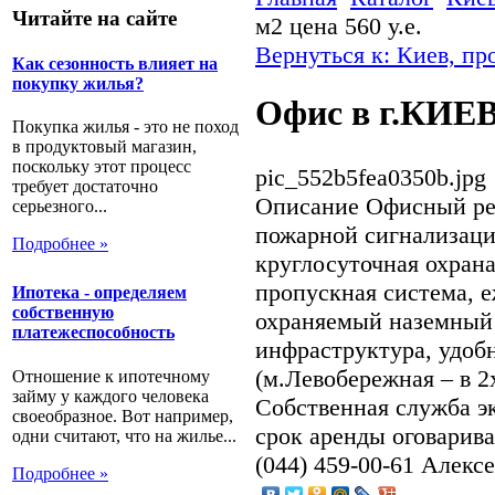
Читайте на сайте
м2 цена 560 у.е.
Вернуться к: Киев, пр
Как сезонность влияет на
покупку жилья?
Офис в г.КИЕВ,
Покупка жилья - это не поход
в продуктовый магазин,
поскольку этот процесс
pic_552b5fea0350b.jpg
требует достаточно
Описание
Офисный ре
серьезного...
пожарной сигнализаци
Подробнее »
круглосуточная охрана
пропускная система, 
Ипотека - определяем
собственную
охраняемый наземный 
платежеспособность
инфраструктура, удобн
(м.Левобережная – в 2
Отношение к ипотечному
займу у каждого человека
Собственная служба э
своеобразное. Вот например,
срок аренды оговариваю
одни считают, что на жилье...
(044) 459-00-61 Алекс
Подробнее »