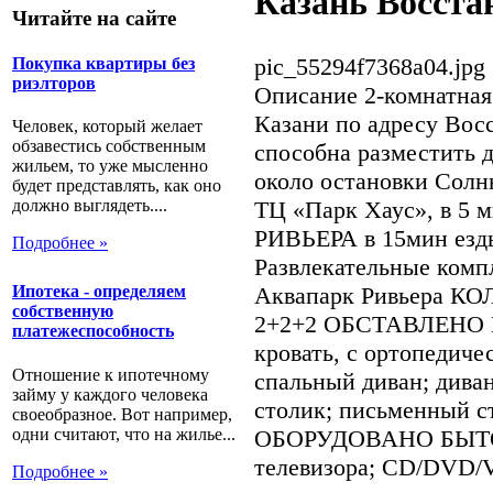
Казань Восста
Читайте на сайте
pic_55294f7368a04.jpg
Покупка квартиры без
риэлторов
Описание
2-комнатная
Казани по адресу Вос
Человек, который желает
обзавестись собственным
способна разместить д
жильем, то уже мысленно
около остановки Солн
будет представлять, как оно
ТЦ «Парк Хаус», в 5 м
должно выглядеть....
РИВЬЕРА в 15мин езды
Подробнее »
Развлекательные комп
Аквапарк Ривьера 
Ипотека - определяем
собственную
2+2+2 ОБСТАВЛЕНО М
платежеспособность
кровать, с ортопедиче
Отношение к ипотечному
спальный диван; дива
займу у каждого человека
столик; письменный с
своеобразное. Вот например,
одни считают, что на жилье...
ОБОРУДОВАНО БЫТ
телевизора; CD/DVD/
Подробнее »