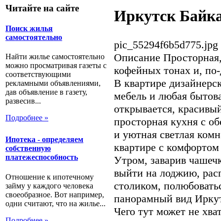
Читайте на сайте
Иркутск Байка
Поиск жилья
самостоятельно
pic_55294f6b5d775.jpg
Описание
Просторная,
Найти жилье самостоятельно
можно просматривая газеты с
кофейных тонах и, по
соответствующими
В квартире дизайнерс
рекламными объявлениями,
дав объявление в газету,
мебель и любая бытова
развесив...
открывается, красивый
Подробнее »
просторная кухня с об
и уютная светлая комн
Ипотека - определяем
квартире с комфортом 
собственную
платежеспособность
Утром, заварив чашеч
выйти на лоджию, рас
Отношение к ипотечному
столиком, полюбовать
займу у каждого человека
своеобразное. Вот например,
панорамный вид Иркут
одни считают, что на жилье...
Чего тут может не хват
Подробнее »