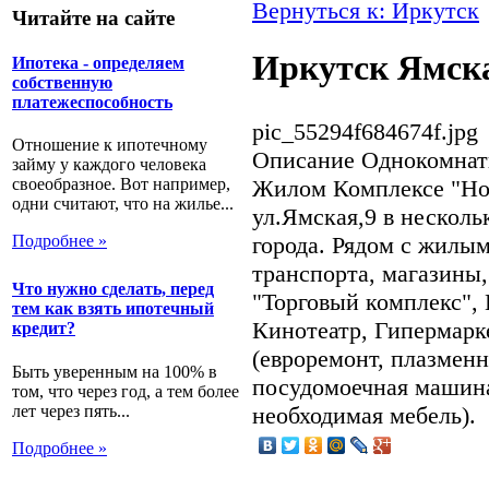
Вернуться к: Иркутск
Читайте на сайте
Иркутск Ямска
Ипотека - определяем
собственную
платежеспособность
pic_55294f684674f.jpg
Отношение к ипотечному
Описание
Однокомнатн
займу у каждого человека
Жилом Комплексе "Нов
своеобразное. Вот например,
одни считают, что на жилье...
ул.Ямская,9 в несколь
города. Рядом с жилы
Подробнее »
транспорта, магазины,
Что нужно сделать, перед
"Торговый комплекс",
тем как взять ипотечный
Кинотеатр, Гипермарке
кредит?
(евроремонт, плазменн
Быть уверенным на 100% в
посудомоечная машина
том, что через год, а тем более
лет через пять...
необходимая мебель).
Подробнее »