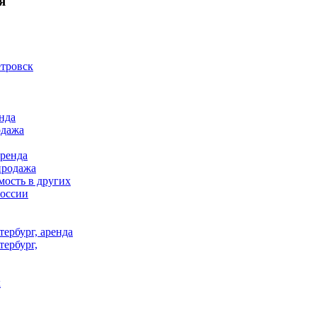
я
тровск
нда
одажа
аренда
продажа
ость в других
России
ербург, аренда
тербург,
к