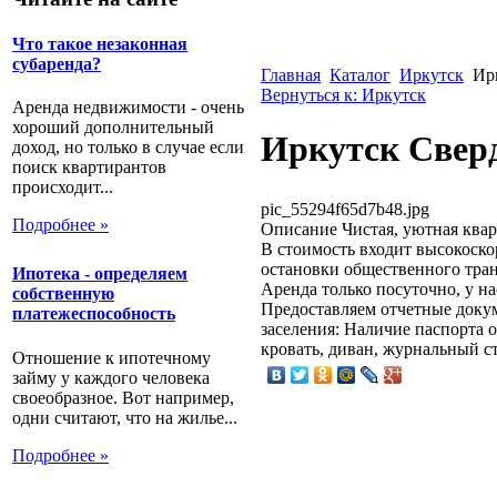
Что такое незаконная
субаренда?
Главная
Каталог
Иркутск
Ир
Вернуться к: Иркутск
Аренда недвижимости - очень
хороший дополнительный
Иркутск Сверд
доход, но только в случае если
поиск квартирантов
происходит...
pic_55294f65d7b48.jpg
Подробнее »
Описание
Чистая, уютная квар
В стоимость входит высокоскор
остановки общественного тран
Ипотека - определяем
Аренда только посуточно, у на
собственную
Предоставляем отчетные докум
платежеспособность
заселения: Наличие паспорта о
кровать, диван, журнальный ст
Отношение к ипотечному
займу у каждого человека
своеобразное. Вот например,
одни считают, что на жилье...
Подробнее »