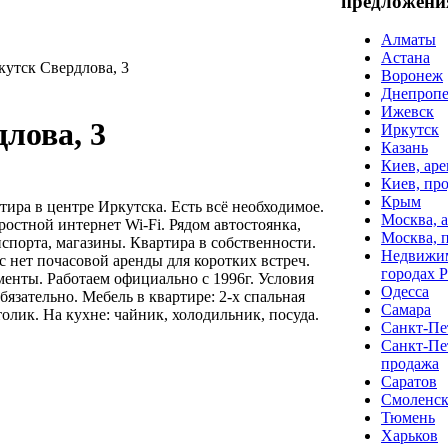
предложени
Алматы
Астана
кутск Свердлова, 3
Воронеж
Днепропе
Ижевск
лова, 3
Иркутск
Казань
Киев, аре
Киев, пр
Крым
тира в центре Иркутска. Есть всё необходимое.
Москва, 
остной интернет Wi-Fi. Рядом автостоянка,
Москва, 
спорта, магазины. Квартира в собственности.
Недвижим
с нет почасовой аренды для коротких встреч.
городах 
енты. Работаем официально с 1996г. Условия
Одесса
бязательно. Мебель в квартире: 2-х спальная
Самара
олик. На кухне: чайник, холодильник, посуда.
Санкт-Пет
Санкт-Пе
продажа
Саратов
Смоленс
Тюмень
Харьков