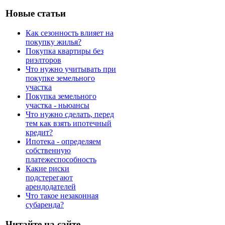
Новые статьи
Как сезонность влияет на
покупку жилья?
Покупка квартиры без
риэлторов
Что нужно учитывать при
покупке земельного
участка
Покупка земельного
участка - ньюансы
Что нужно сделать, перед
тем как взять ипотечный
кредит?
Ипотека - определяем
собственную
платежеспособность
Какие риски
подстерегают
арендодателей
Что такое незаконная
субаренда?
Читайте на сайте