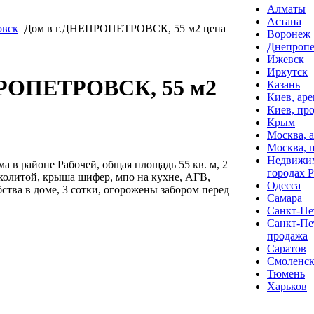
Алматы
Астана
овск
Дом в г.ДНЕПРОПЕТРОВСК, 55 м2 цена
Воронеж
Днепропе
Ижевск
Иркутск
ПРОПЕТРОВСК, 55 м2
Казань
Киев, аре
Киев, пр
Крым
Москва, 
Москва, 
Недвижим
ма в районе Рабочей, общая площадь 55 кв. м, 2
городах 
аколитой, крыша шифер, мпо на кухне, АГВ,
Одесса
добства в доме, 3 сотки, огорожены забором перед
Самара
Санкт-Пет
Санкт-Пе
продажа
Саратов
Смоленс
Тюмень
Харьков