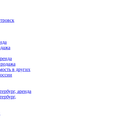
тровск
нда
одажа
аренда
продажа
ость в других
России
ербург, аренда
тербург,
к