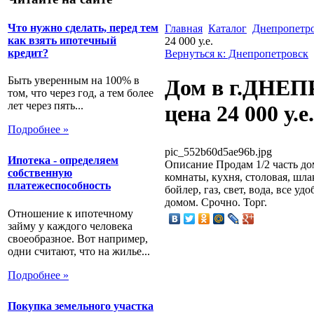
Что нужно сделать, перед тем
Главная
Каталог
Днепропетр
как взять ипотечный
24 000 у.е.
кредит?
Вернуться к: Днепропетровск
Быть уверенным на 100% в
Дом в г.ДНЕ
том, что через год, а тем более
лет через пять...
цена 24 000 у.е.
Подробнее »
pic_552b60d5ae96b.jpg
Ипотека - определяем
Описание
Продам 1/2 часть до
собственную
комнаты, кухня, столовая, шл
платежеспособность
бойлер, газ, свет, вода, все у
домом. Срочно. Торг.
Отношение к ипотечному
займу у каждого человека
своеобразное. Вот например,
одни считают, что на жилье...
Подробнее »
Покупка земельного участка