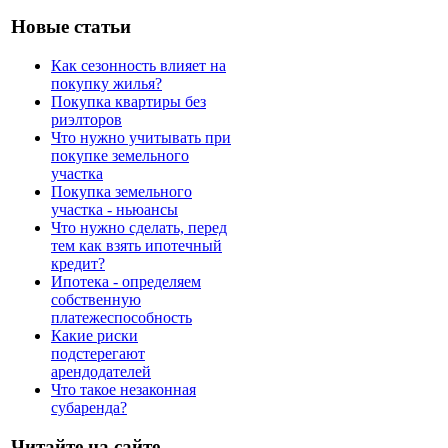
Новые статьи
Как сезонность влияет на
покупку жилья?
Покупка квартиры без
риэлторов
Что нужно учитывать при
покупке земельного
участка
Покупка земельного
участка - ньюансы
Что нужно сделать, перед
тем как взять ипотечный
кредит?
Ипотека - определяем
собственную
платежеспособность
Какие риски
подстерегают
арендодателей
Что такое незаконная
субаренда?
Читайте на сайте