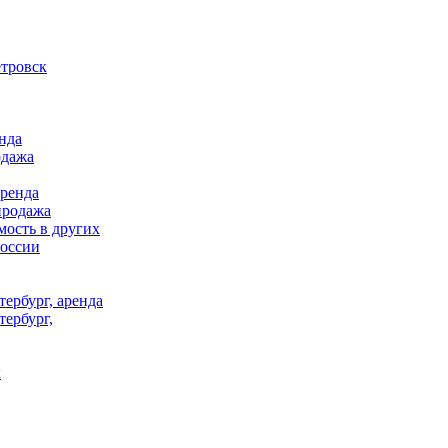
тровск
нда
одажа
аренда
продажа
ость в других
России
ербург, аренда
тербург,
к