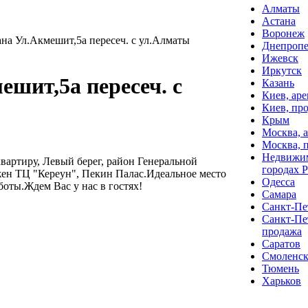
Алматы
Астана
Воронеж
на Ул.Акмешит,5а пересеч. с ул.Алматы
Днепропе
Ижевск
Иркутск
ешит,5а пересеч. с
Казань
Киев, аре
Киев, пр
Крым
Москва, 
Москва, 
Недвижим
артиру, Левый берег, район Генеральной
городах 
ен ТЦ "Кереун", Пекин Палас.Идеальное место
Одесса
боты.Ждем Вас у нас в гостях!
Самара
Санкт-Пет
Санкт-Пе
продажа
Саратов
Смоленс
Тюмень
Харьков