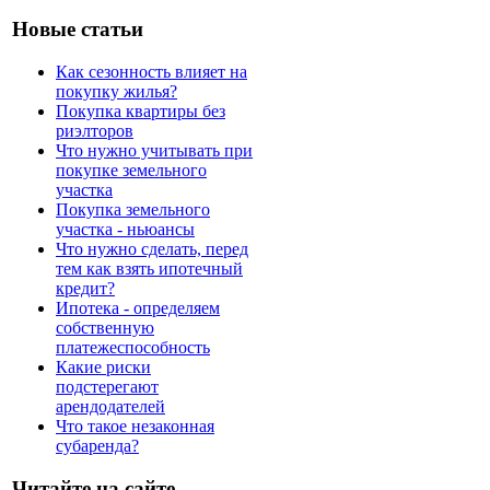
Новые статьи
Как сезонность влияет на
покупку жилья?
Покупка квартиры без
риэлторов
Что нужно учитывать при
покупке земельного
участка
Покупка земельного
участка - ньюансы
Что нужно сделать, перед
тем как взять ипотечный
кредит?
Ипотека - определяем
собственную
платежеспособность
Какие риски
подстерегают
арендодателей
Что такое незаконная
субаренда?
Читайте на сайте